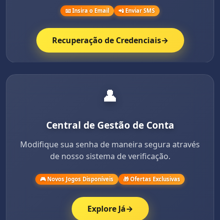
📧 Insira o Email
📲 Enviar SMS
Recuperação de Credenciais
→
👤
Central de Gestão de Conta
Modifique sua senha de maneira segura através
de nosso sistema de verificação.
🎮 Novos Jogos Disponíveis
🎁 Ofertas Exclusivas
Explore Já
→