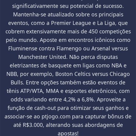
significativamente seu potencial de sucesso.
Mantenha-se atualizado sobre os principais
eventos, como a Premier League e La Liga, que
cobrem extensivamente mais de 450 competições
pelo mundo. Aposte em encontros icônicos como
Fluminense contra Flamengo ou Arsenal versus
Manchester United. Não perca disputas
eletrizantes de basquete em ligas como NBA e
NBB, por exemplo, Boston Celtics versus Chicago
Bulls. Entre opções também estão eventos de
tênis ATP/WTA, MMA e esportes eletrônicos, com
odds variando entre 4,2% a 6,8%. Aproveite a
função de cash-out para otimizar seus ganhos e
associar-se ao ptjogo.com para capturar bônus de
até R$3.000, alterando suas abordagens de
apostas!