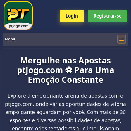
Login
Registrar-se
Menu
Mergulhe nas Apostas
ptjogo.com ⚽ Para Uma
Emoção Constante
Explore a emocionante arena de apostas com o
ptjogo.com, onde várias oportunidades de vitória
empolgante aguardam por você. Com mais de 30
esportes e diversas possibilidades de apostas,
encontre odds tentadoras que impulsionam