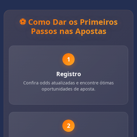
⚽ Como Dar os Primeiros
Passos nas Apostas
1
Registro
Confira odds atualizadas e encontre ótimas
oportunidades de aposta.
2