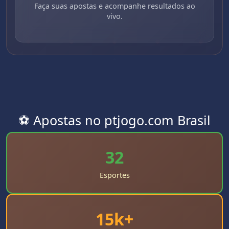
Faça suas apostas e acompanhe resultados ao
vivo.
⚽ Apostas no ptjogo.com Brasil
32
Esportes
15k+